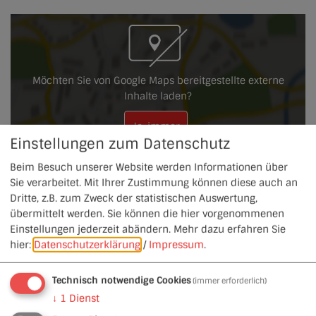
Möchten Sie von Google Maps bereitgestellte externe
Inhalte laden?
Ja, immer
Einstellungen zum Datenschutz
Beim Besuch unserer Website werden Informationen über
Ansprechpartner
Sie verarbeitet. Mit Ihrer Zustimmung können diese auch an
Stadt Heideck
Dritte, z.B. zum Zweck der statistischen Auswertung,
Marktplatz 24
übermittelt werden. Sie können die hier vorgenommenen
91180
Heideck
Einstellungen jederzeit abändern.
Mehr dazu erfahren Sie
Tel.:
09177 4940-0
hier:
Datenschutzerklärung
/
Impressum
.
Fax:
09177 4940-40
www.heideck.de
vCard
GPS:
Technisch notwendige Cookies
(immer erforderlich)
49°7'57.01''N
11°7'33.89''E
↓
1
Dienst