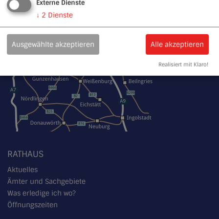
Externe Dienste
↓
2
Dienste
Ausgewählte akzeptieren
Alle akzeptieren
Realisiert mit Klaro!
RATHAUS
Aktuelles
Ämter und Sachgebiete
Was erledige ich wo?
Öffnungszeiten