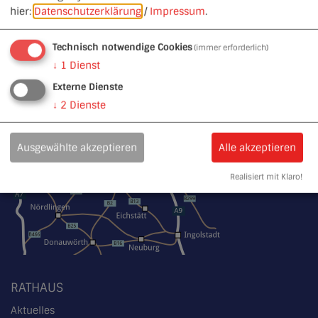
hier:
Datenschutzerklärung
/
Impressum
.
Technisch notwendige Cookies
(immer erforderlich)
↓
1
Dienst
Externe Dienste
↓
2
Dienste
Ausgewählte akzeptieren
Alle akzeptieren
Realisiert mit Klaro!
RATHAUS
Aktuelles