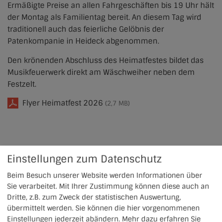
Ermäßigte Preise an allen Fahrgeschäften bis 19 Uhr hält
der Montag als Familientag bereit. An diesem Tag wird
traditionell auch das feierliche Gelöbnis der
Patenkompanie in Heideck abgenommen.
Den krönenden Abschluss des Heimatfestes bildet das
Musikfeuerwerk direkt am Wäschweiher neben dem
Festzelt.
Flyer Heimatfest 2026
(2,7 MB)
Einstellungen zum Datenschutz
Beim Besuch unserer Website werden Informationen über
Sie verarbeitet. Mit Ihrer Zustimmung können diese auch an
Dritte, z.B. zum Zweck der statistischen Auswertung,
übermittelt werden. Sie können die hier vorgenommenen
Einstellungen jederzeit abändern.
Mehr dazu erfahren Sie