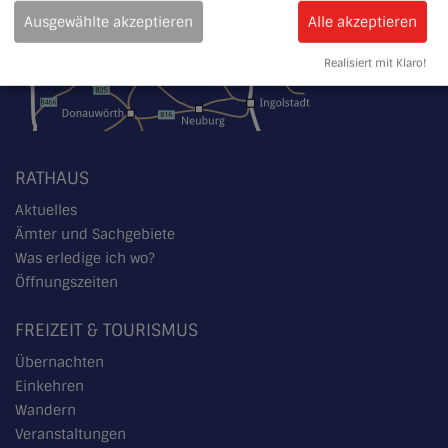
Ausgewählte akzeptieren
Alle akzeptieren
Realisiert mit Klaro!
RATHAUS
Aktuelles
Ämter und Sachgebiete
Was erledige ich wo?
Öffnungszeiten
FREIZEIT & TOURISMUS
Übernachten
Einkehren
Wandern
Veranstaltungen