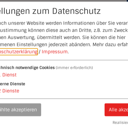
prochen und in die Tat umgesetzt. Projekte sind
ellungen zum Datenschutz
e in und um Heideck, der jährlich
er Familienerlebnispfad am Schlossberg sowie
ch unserer Website werden Informationen über Sie verarb
 Zustimmung können diese auch an Dritte, z.B. zum Zweck
hen Auswertung, übermittelt werden. Sie können die hier
er touristischen und/oder kulturellen Gestaltung Heid
enen Einstellungen jederzeit abändern.
Mehr dazu erfah
nschutzerklärung
/
Impressum
.
chnisch notwendige Cookies
(immer erforderlich)
1
Dienst
terne Dienste
2
Dienste
hlte akzeptieren
Alle akz
Realisier