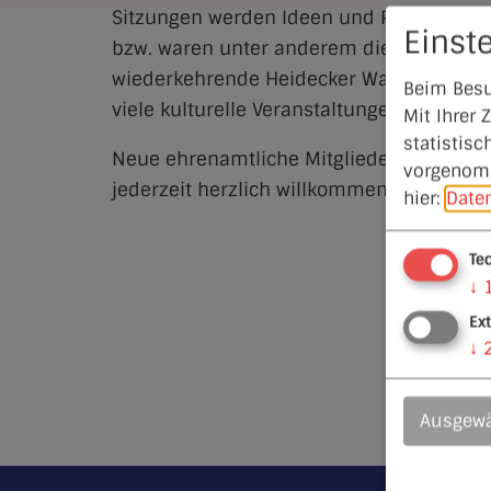
Sitzungen werden Ideen und Projekte bes
Einst
bzw. waren unter anderem die Wanderweg
wiederkehrende Heidecker Wanderpass, d
Beim Besu
viele kulturelle Veranstaltungen.
Mit Ihrer
statistisc
Neue ehrenamtliche Mitglieder, die bei d
vorgenomm
jederzeit herzlich willkommen.
hier:
Date
Te
↓
Ex
↓
Ausgewä