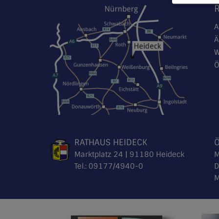
A
Ä
W
Ö
RATHAUS HEIDECK
Marktplatz 24 | 91180 Heideck
M
Tel.:
09177/4940-0
D
M