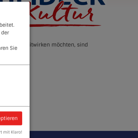
eitet.
 der
ecks aktiv mitwirken möchten, sind
ren Sie
eptieren
t mit Klaro!