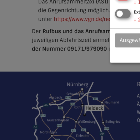
Das Anrufsammeltaxi (AST) holt die Fah
↓
die Gegenrichtung möglich. Die Verbi
Ex
unter
https://www.vgn.de/netz-fahrpla
↓
Der
Rufbus und das Anrufsammeltaxi
hab
jeweiligen Abfahrtszeit anmeldet. Dies is
Ausgewä
der Nummer 09171/979090
möglich. Dig
A
Ä
W
Ö