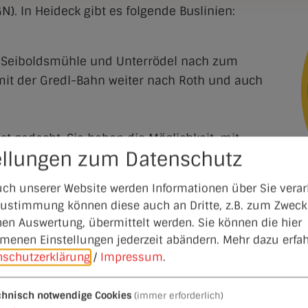
. In Heideck gibt es folgende Buslinien:
er Seiboldsmühle und Unterrödel nach zum
 mit der Gredl-Bahn weiter nach Roth und auch
ist gedacht. Sie haben die Möglichkeit, mit
ellungen zum Datenschutz
ach vorheriger telefonischer Anmeldung nach
ie Bürger dann auch Anschluss an den Schnellbus
ch unserer Website werden Informationen über Sie verarb
. Weitere Informationen
 Zustimmung können diese auch an Dritte, z.B. zum Zweck
ft/ttb/?line=630.1
.
hen Auswertung, übermittelt werden. Sie können die hier
enen Einstellungen jederzeit abändern.
Mehr dazu erfah
k, Hilpoltstein und Röttenbach. Die Fahrten sind spez
nschutzerklärung
/
Impressum
.
Weißenburg nutzen die
Linie 619.
chnisch notwendige Cookies
(immer erforderlich)