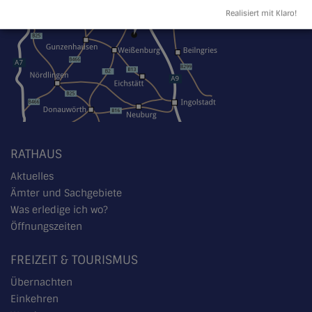
Realisiert mit Klaro!
RATHAUS
Aktuelles
Ämter und Sachgebiete
Was erledige ich wo?
Öffnungszeiten
FREIZEIT & TOURISMUS
Übernachten
Einkehren