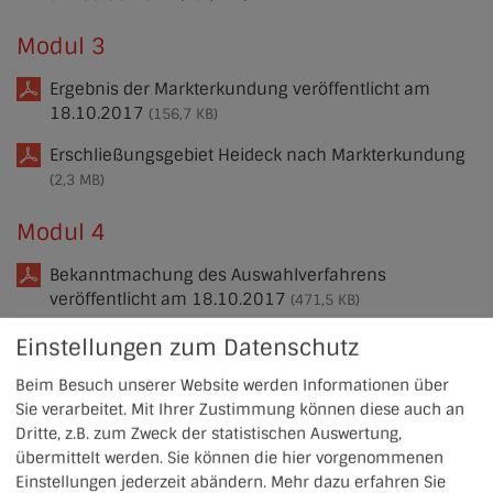
Modul 3
Ergebnis der Markterkundung veröffentlicht am
18.10.2017
(156,7 KB)
Erschließungsgebiet Heideck nach Markterkundung
(2,3 MB)
Modul 4
Bekanntmachung des Auswahlverfahrens
veröffentlicht am 18.10.2017
(471,5 KB)
Erschließungsgebiet Heideck nach Markterkundung
Einstellungen zum Datenschutz
(2,3 MB)
Beim Besuch unserer Website werden Informationen über
Wertungsvorgehen im Auswahlverfahren
(356,7 KB)
Sie verarbeitet. Mit Ihrer Zustimmung können diese auch an
Dritte, z.B. zum Zweck der statistischen Auswertung,
Straßenliste Erschließungsgebiet
(239,2 KB)
übermittelt werden. Sie können die hier vorgenommenen
Einstellungen jederzeit abändern.
Mehr dazu erfahren Sie