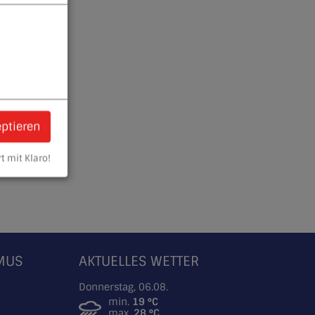
eptieren
t mit Klaro!
SMUS
AKTUELLES WETTER
Donnerstag, 06.08.
min.
19 °C
max.
28 °C