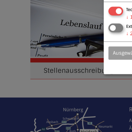
Te
↓
Ex
↓
Ausgewä
Stellenausschreibungen
A
Ä