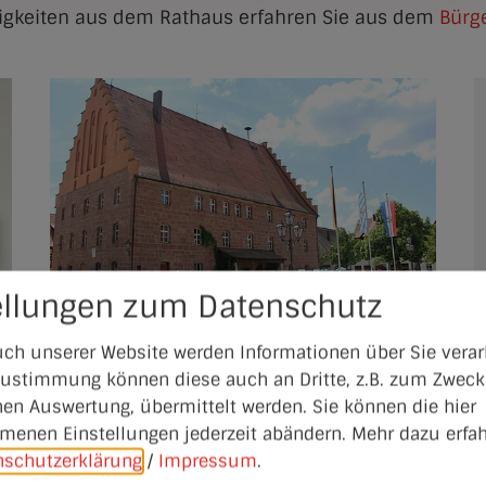
uigkeiten aus dem Rathaus erfahren Sie aus dem
Bürge
ellungen zum Datenschutz
ch unserer Website werden Informationen über Sie verarb
Stadtrat
 Zustimmung können diese auch an Dritte, z.B. zum Zweck
hen Auswertung, übermittelt werden. Sie können die hier
enen Einstellungen jederzeit abändern.
Mehr dazu erfah
nschutzerklärung
/
Impressum
.