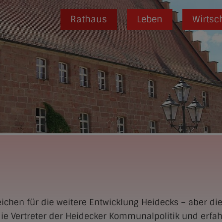
Rathaus
Leben
Wirtsc
eichen für die weitere Entwicklung Heidecks – aber die
r die Vertreter der Heidecker Kommunalpolitik und erf