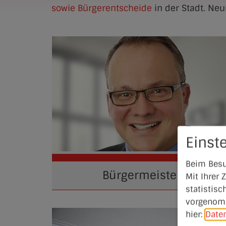
sowie Bürgerentscheide
in der Stadt. Ne
Einst
Beim Besu
Bürgermeister
Mit Ihrer
statistisc
vorgenomm
hier:
Date