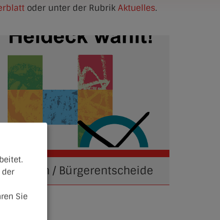
rblatt
oder unter der Rubrik
Aktuelles
.
eitet.
Wahlen / Bürgerentscheide
 der
ren Sie