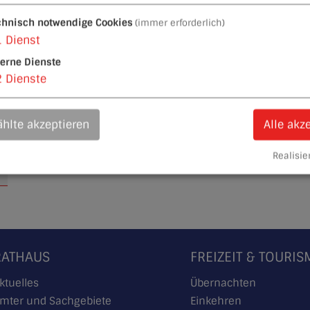
chnisch notwendige Cookies
(immer erforderlich)
1
Dienst
terne Dienste
2
Dienste
hlte akzeptieren
Alle akz
Realisier
RATHAUS
FREIZEIT & TOURI
ktuelles
Übernachten
mter und Sachgebiete
Einkehren