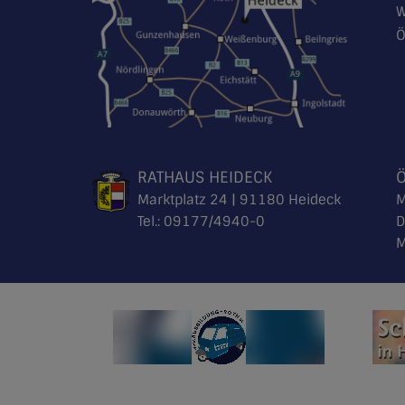
W
Ö
RATHAUS HEIDECK
Marktplatz 24 | 91180 Heideck
M
Tel.:
09177/4940-0
D
M