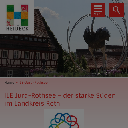
Menü
Home
» ILE-Jura-Rothsee
ILE Jura-Rothsee – der starke Süden
im Landkreis Roth