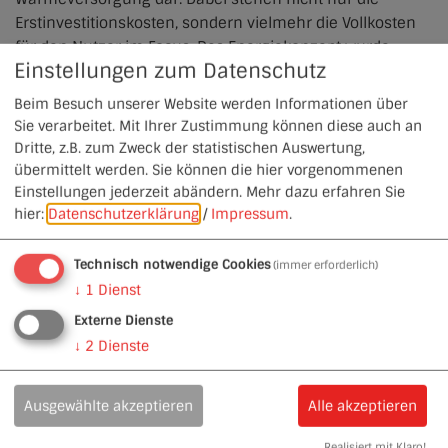
Erstinvestitionskosten, sondern vielmehr die Vollkosten
für den Nutzer im Focus. Das Energiekonzept wurde
Einstellungen zum Datenschutz
durch das Bayerische Staatsministerium für Wirtschaft
und Medien, Energie und Technologie gefördert.
Beim Besuch unserer Website werden Informationen über
Sie verarbeitet. Mit Ihrer Zustimmung können diese auch an
Dritte, z.B. zum Zweck der statistischen Auswertung,
Abschlussbericht Teil-Energienutzungsplan
(2,4 MB)
übermittelt werden. Sie können die hier vorgenommenen
Einstellungen jederzeit abändern.
Mehr dazu erfahren Sie
hier:
Datenschutzerklärung
/
Impressum
.
Technisch notwendige Cookies
(immer erforderlich)
↓
1
Dienst
Externe Dienste
↓
2
Dienste
Ausgewählte akzeptieren
Alle akzeptieren
Realisiert mit Klaro!