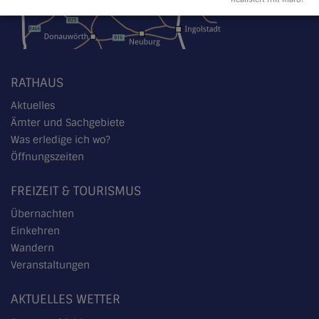
RATHAUS
Aktuelles
Ämter und Sachgebiete
Was erledige ich wo?
Öffnungszeiten
FREIZEIT & TOURISMUS
Übernachten
Einkehren
Wandern
Veranstaltungen
AKTUELLES WETTER