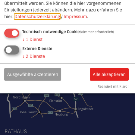
übermittelt werden. Sie können die hier vorgenommenen
Einstellungen jederzeit abändern.
Mehr dazu erfahren Sie
hier:
Datenschutzerklärung
/
Impressum
.
Technisch notwendige Cookies
(immer erforderlich)
↓
1
Dienst
Externe Dienste
↓
2
Dienste
Ausgewählte akzeptieren
Alle akzeptieren
Realisiert mit Klaro!
RATHAUS