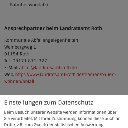
Bahnhofsvorplatz)
Ansprechpartner beim Landratsamt Roth
Kommunale Abfallangelegenheiten
Weinbergweg 1
91154 Roth
Tel.: 09171 811-327
E-Mail:
abfall@landratsamt-roth.de
Web:
https://www.landratsamt-roth.de/themen/bauen-
wohnen/abfall
Einstellungen zum Datenschutz
Beim Besuch unserer Website werden Informationen über
Sie verarbeitet. Mit Ihrer Zustimmung können diese auch an
Dritte, z.B. zum Zweck der statistischen Auswertung,