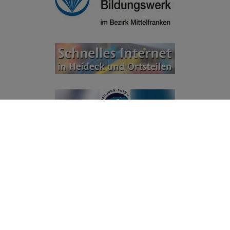
© Stadt Heideck 2026
Kontakt
|
Barrierefreiheit
|
Datenschutz
|
Datenschutzeinstellungen
|
Impressum