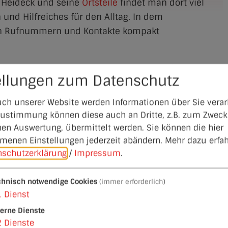
 Heideck und seine
Ortsteile
findet man dort viel
nd Hilfreiches für den Alltag. In dem
ten Rufnummern und Kontakte kompakt
eck kostenneutral erstellt werden, weil viele
ellungen zum Datenschutz
Finanzierung hierfür sichergestellt haben. Wir
, die Inserenten bei den nächsten Einkäufen
ch unserer Website werden Informationen über Sie verarb
htigen.
 Zustimmung können diese auch an Dritte, z.B. zum Zweck
hen Auswertung, übermittelt werden. Sie können die hier
n in Zukunft auch alle Neubürger von Heideck
enen Einstellungen jederzeit abändern.
Mehr dazu erfah
mt, damit sich diese einen ersten Überblick
nschutzerklärung
/
Impressum
.
 über das Geschäfts- und
Vereinsleben
machen
chnisch notwendige Cookies
(immer erforderlich)
1
Dienst
chblättern.
terne Dienste
2
Dienste