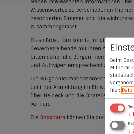
Neben interessanten Informationen über
Wissenswertes zu verschiedenen Themen u
gesonderten Einleger sind die wichtigs
zusammengefasst.
Diese Broschüre konnte für die Stadt Heid
Einst
Gewerbetreibende mit Ihren Anzeigen die 
bitten daher alle Bürgerinnen und Bürger
Beim Besu
und Aufträgen entsprechend zu berücksic
Mit Ihrer
statistisc
Die Bürgerinformationsbroschüre erhalte
vorgenomm
bei ihrer Anmeldung im Einwohnermeldea
hier:
Date
über Heideck und die Ortsteile und auch
können.
Te
↓
Die
Broschüre
können Sie auch online dur
Ex
↓