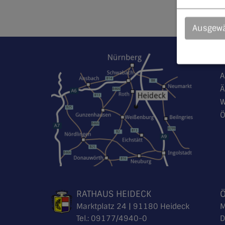
Ausgewä
A
Ä
W
Ö
RATHAUS HEIDECK
Marktplatz 24 | 91180 Heideck
M
Tel.:
09177/4940-0
D