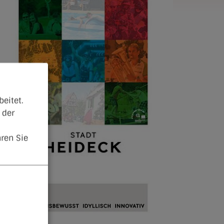
eitet.
 der
ren Sie