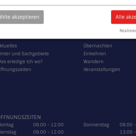
hlte akzeptieren
Alle akz
Realisier
RATHAUS
FREIZEIT & TOURI
ktuelles
Übernachten
mter und Sachgebiete
Einkehren
as erledige ich wo?
Wandern
ffnungszeiten
Veranstaltungen
ÖFFNUNGSZEITEN
ontag
08.00 - 12.00
Donnerstag
08.00 
ienstag
08.00 - 12.00
13.00 