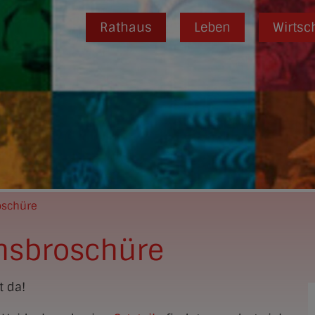
Rathaus
Leben
Wirtsc
oschüre
nsbroschüre
t da!