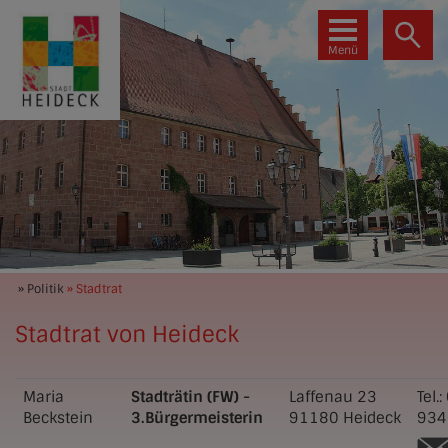
Menü
» Politik
» Stadtrat
Stadtrat von Heideck
Maria
Stadträtin (FW) -
Laffenau 23
Tel.:
Beckstein
3.Bürgermeisterin
91180
Heideck
934