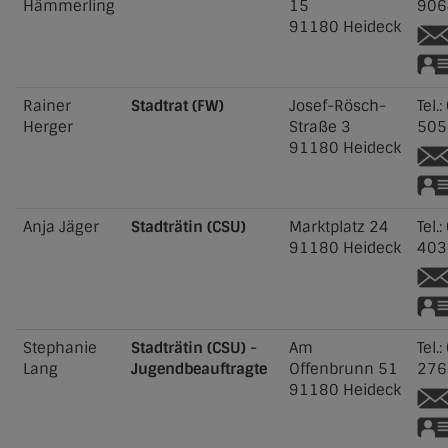
Hämmerling
15
906
91180
Heideck
Rainer
Stadtrat (FW)
Josef-Rösch-
Tel.:
Herger
Straße 3
505
91180
Heideck
Anja
Jäger
Stadträtin (CSU)
Marktplatz 24
Tel.:
91180
Heideck
403
Stephanie
Stadträtin (CSU) -
Am
Tel.:
Lang
Jugendbeauftragte
Offenbrunn 51
276
91180
Heideck