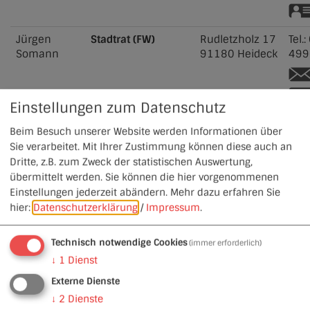
Jürgen
Stadtrat (FW)
Rudletzholz 17
Tel.:
Somann
91180
Heideck
499
Einstellungen zum Datenschutz
Richard
Stadtrat (FW)
Fichtenmühler
Tel.:
Beim Besuch unserer Website werden Informationen über
Steinrück
Str. 15
484
Sie verarbeitet. Mit Ihrer Zustimmung können diese auch an
91180
Heideck
Dritte, z.B. zum Zweck der statistischen Auswertung,
übermittelt werden. Sie können die hier vorgenommenen
Einstellungen jederzeit abändern.
Mehr dazu erfahren Sie
Albert
Strobl
Stadtrat (FW)
Schloßberg 18
Tel.:
hier:
Datenschutzerklärung
/
Impressum
.
91180
Heideck
132
Technisch notwendige Cookies
(immer erforderlich)
↓
1
Dienst
Externe Dienste
Ulrich
Stadtrat (CSU) -
Alleestraße 12
Tel.:
↓
2
Dienste
Winterhalter
2.Bürgermeister
91180
Heideck
149