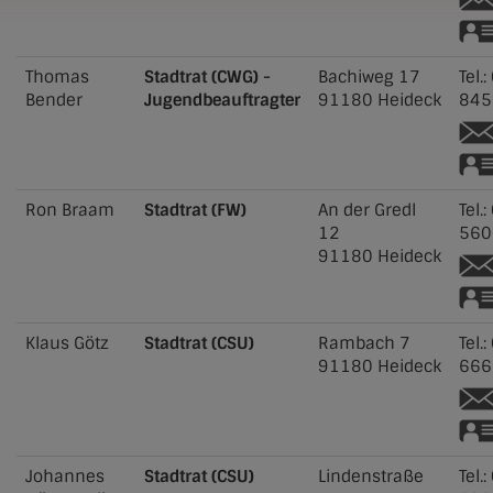
Thomas
Stadtrat (CWG) -
Bachiweg 17
Tel.:
Bender
Jugendbeauftragter
91180
Heideck
845
Ron
Braam
Stadtrat (FW)
An der Gredl
Tel.:
12
560
91180
Heideck
Klaus
Götz
Stadtrat (CSU)
Rambach 7
Tel.:
91180
Heideck
666
Johannes
Stadtrat (CSU)
Lindenstraße
Tel.: