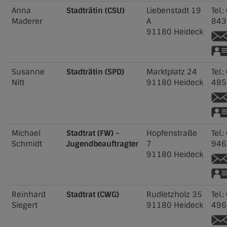
Anna
Stadträtin (CSU)
Liebenstadt 19
Tel.:
Maderer
A
843
91180
Heideck
Susanne
Stadträtin (SPD)
Marktplatz 24
Tel.:
Nitt
91180
Heideck
485
Michael
Stadtrat (FW) -
Hopfenstraße
Tel.:
Schmidt
Jugendbeauftragter
7
946
91180
Heideck
Reinhard
Stadtrat (CWG)
Rudletzholz 35
Tel.:
Siegert
91180
Heideck
496