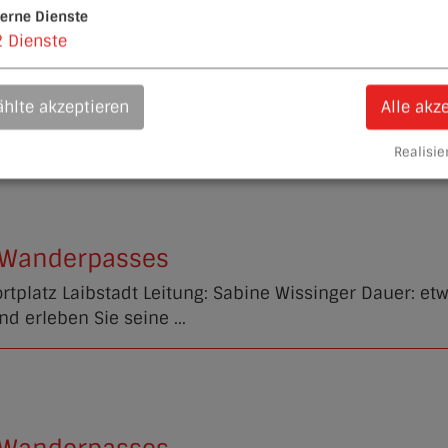
terne Dienste
2
Dienste
 Wanderpasses
, Rundweg Treffpunkt: Parkplatz nahe Schloßberg Nr. 
hlte akzeptieren
Alle akz
 zum Aussichtspunkt am ...
Realisier
 Wanderpasses
rtplatz Laibstadt Leitung: Sabine Wissinger Dauer: et
erleben Sie seine ...