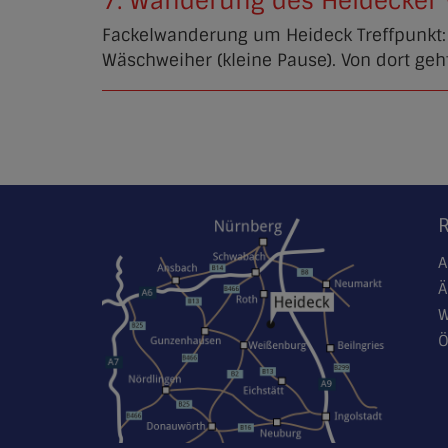
7. Wanderung des Heidecker
Fackelwanderung um Heideck Treffpunkt: 
Wäschweiher (kleine Pause). Von dort geh
A
Ä
W
Ö