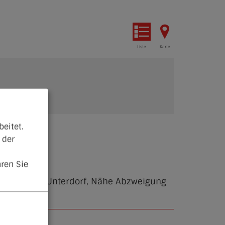
Liste
Karte
eitet.
 der
ren Sie
lleRichtung Unterdorf, Nähe Abzweigung