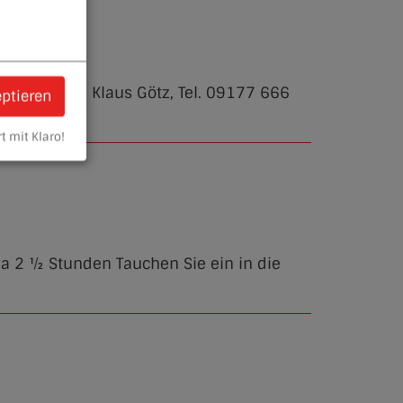
71 Leitung: Klaus Götz, Tel. 09177 666
eptieren
t mit Klaro!
wa 2 ½ Stunden Tauchen Sie ein in die