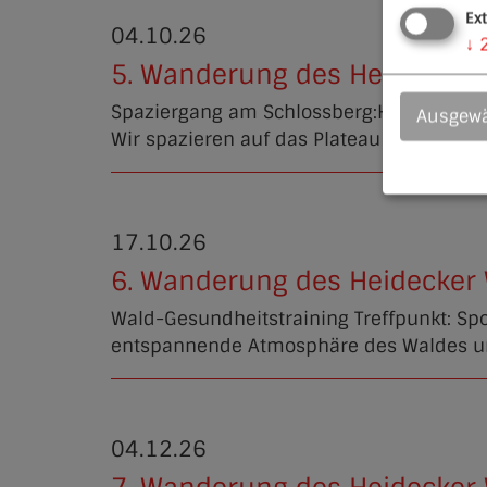
Ex
04.10.26
↓
5. Wanderung des Heidecker
Spaziergang am Schlossberg:Hochbehälter
Ausgewä
Wir spazieren auf das Plateau und weiter
17.10.26
6. Wanderung des Heidecker
Wald-Gesundheitstraining Treffpunkt: Spo
entspannende Atmosphäre des Waldes und 
04.12.26