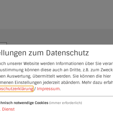
ellungen zum Datenschutz
ch unserer Website werden Informationen über Sie verarb
 Zustimmung können diese auch an Dritte, z.B. zum Zweck
hen Auswertung, übermittelt werden. Sie können die hier
 Wanderpasses
enen Einstellungen jederzeit abändern.
Mehr dazu erfah
nschutzerklärung
/
Impressum
.
ide – Teil 2 Treffpunkt: Schloßberg, An der Feldkape
Haag Leitung: Dr. ...
chnisch notwendige Cookies
(immer erforderlich)
1
Dienst