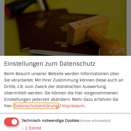
Einstellungen zum Datenschutz
Beim Besuch unserer Website werden Informationen über
Nur noch digitale Passbilder zulässig
Sie verarbeitet. Mit Ihrer Zustimmung können diese auch an
Die Stadtverwaltung weist darauf hin, dass für die
Dritte, z.B. zum Zweck der statistischen Auswertung,
Beantragung von Personalausweisen und Reisepässen
übermittelt werden. Sie können die hier vorgenommenen
ab sofort nur noch digitale Passbilder zulässig sind.
Einstellungen jederzeit abändern.
Mehr dazu erfahren Sie
hier:
Datenschutzerklärung
/
Impressum
.
Technisch notwendige Cookies
(immer erforderlich)
↓
1
Dienst