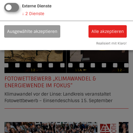
Externe Dienste
↓
2
Dienste
Ausgewählte akzeptieren
Alle akzeptieren
Realisiert mit Klaro!
FOTOWETTBEWERB „KLIMAWANDEL &
ENERGIEWENDE IM FOKUS“
Klimawandel vor der Linse: Landkreis veranstaltet
Fotowettbewerb – Einsendeschluss 15. September