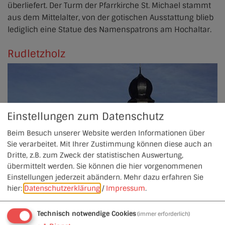
überliefert. Der Turm der Pfarrkirche St. Michael stammt
aus dem Mittelalter, von der gotischen Ausstattung blieb
lediglich eine Statue des Namenspatrons am Hochaltar.
Rudletzholz
Einstellungen zum Datenschutz
Beim Besuch unserer Website werden Informationen über
Sie verarbeitet. Mit Ihrer Zustimmung können diese auch an
Dritte, z.B. zum Zweck der statistischen Auswertung,
übermittelt werden. Sie können die hier vorgenommenen
Einstellungen jederzeit abändern.
Mehr dazu erfahren Sie
hier:
Datenschutzerklärung
/
Impressum
.
Technisch notwendige Cookies
(immer erforderlich)