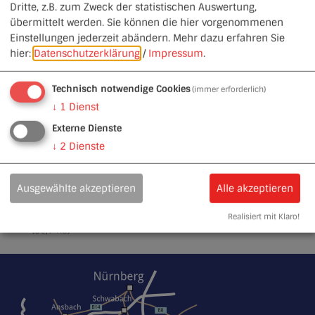
Dritte, z.B. zum Zweck der statistischen Auswertung,
übermittelt werden. Sie können die hier vorgenommenen
Beitrags- und Gebührensatzung Wasserentsorgung -
Einstellungen jederzeit abändern.
Mehr dazu erfahren Sie
Zweckverband zur Wasserversorgung der Laibstadt-
hier:
Datenschutzerklärung
/
Impressum
.
Schloßberg-Gruppe
(20,4 KB)
Entschädigungssatzung - Zweckverband zur
Technisch notwendige Cookies
(immer erforderlich)
Wasserversorgung der Laibstadt-Schloßberg-Gruppe
↓
1
Dienst
(12,1 KB)
Externe Dienste
Verbandssatzung - Zweckverband zur
↓
2
Dienste
Wasserversorgung der Laibstadt-Schloßberg-Gruppe
(31,4 KB)
Ausgewählte akzeptieren
Alle akzeptieren
Wasserabgabesatzung - Zweckverband zur
Wasserversorgung der Laibstadt-Schloßberg-Gruppe
Realisiert mit Klaro!
(35,7 KB)