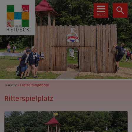
Menü
» Aktiv
» Freizeitangebote
Ritterspielplatz