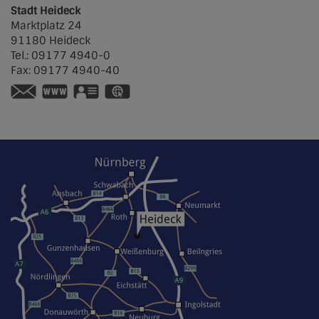
Stadt Heideck
Marktplatz 24
91180
Heideck
Tel.:
09177 4940-0
Fax:
09177 4940-40
www.heideck.de
vCard
GPS:
49°7'57.01''N
11°7'33.89''E