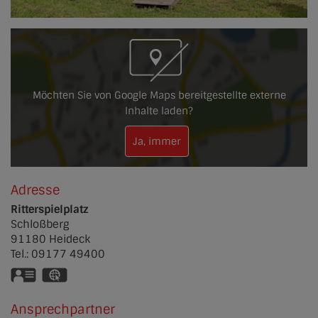
Möchten Sie von Google Maps bereitgestellte externe
Inhalte laden?
Ja, immer
Adresse
Ritterspielplatz
Schloßberg
91180
Heideck
Tel.:
09177 49400
vCard
GPS:
49°6'51.35''N
11°5'35.11''E
Ansprechpartner