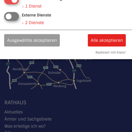
↓
1
Dienst
Externe Dienste
↓
2
Dienste
Ausgewählte akzeptieren
Alle akzeptieren
Realisiert mit Klaro!
RATHAUS
Aktuelles
Ämter und Sachgebiete
Was erledige ich wo?