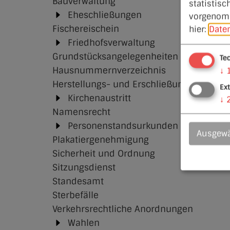
Bauverwaltung
statistisc
Eheschließungen
vorgenomm
Fischereischein
hier:
Date
Friedhofsverwaltung
Grundstücksangelegenheiten
Te
Hausnummernverzeichnis
↓
Herstellungs- und Erschließungsbeiträge
Ex
Kirchenaustritt
↓
Namensrecht
Personenstandsurkunden
Ausgewä
Plakatiergenehmigung
Sicherheit und Ordnung
Sitzungsdienst
Standesamt
Sterbefälle
Verkehrsrechtliche Anordnungen
Wahlen