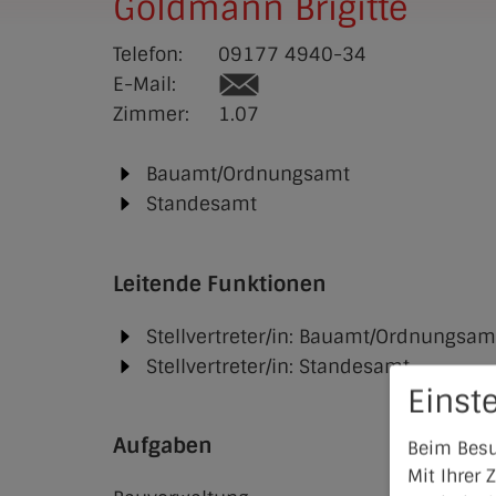
Goldmann Brigitte
Telefon:
09177 4940-34
E-Mail:
Zimmer:
1.07
Bauamt/Ordnungsamt
Standesamt
Leitende Funktionen
Stellvertreter/in: Bauamt/Ordnungsam
Stellvertreter/in: Standesamt
Einst
Aufgaben
Beim Besu
Mit Ihrer