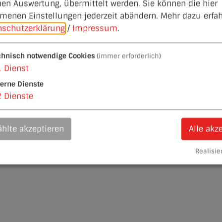
hen Auswertung, übermittelt werden. Sie können die hier
enen Einstellungen jederzeit abändern.
Mehr dazu erfah
nschutzerklärung
/
Impressum
.
chnisch notwendige Cookies
(immer erforderlich)
1
Dienst
terne Dienste
2
Dienste
hlte akzeptieren
Alle akz
Realisier