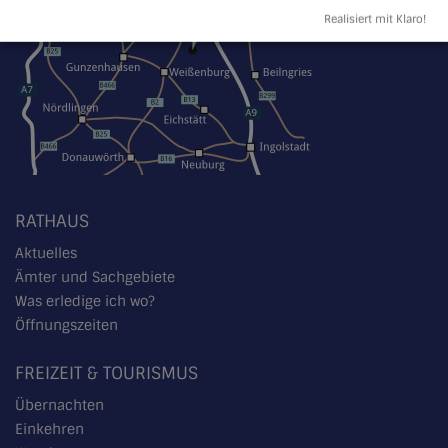
Realisiert mit Klaro!
RATHAUS
Aktuelles
Ämter und Sachgebiete
Was erledige ich wo?
Öffnungszeiten
FREIZEIT & TOURISMUS
Übernachten
Einkehren