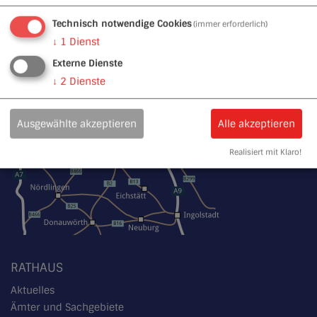
Technisch notwendige Cookies
(immer erforderlich)
↓
1
Dienst
Externe Dienste
↓
2
Dienste
Ausgewählte akzeptieren
Alle akzeptieren
Realisiert mit Klaro!
RATHAUS
Aktuelles
Ämter und Sachgebiete