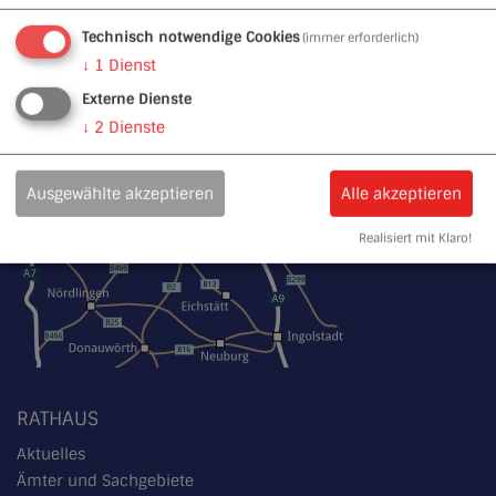
Technisch notwendige Cookies
(immer erforderlich)
↓
1
Dienst
Externe Dienste
↓
2
Dienste
Ausgewählte akzeptieren
Alle akzeptieren
Realisiert mit Klaro!
RATHAUS
Aktuelles
Ämter und Sachgebiete