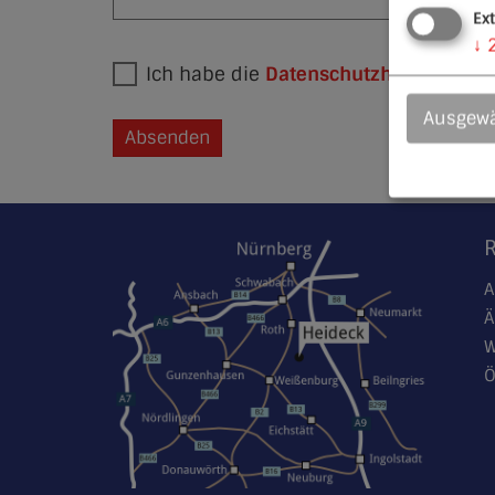
Ex
↓
Ich habe die
Datenschutzhinweise ge
Ausgewä
Absenden
A
Ä
W
Ö