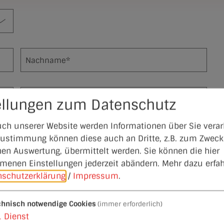
Nachname*
Fax
ellungen zum Datenschutz
ch unserer Website werden Informationen über Sie verarb
 Zustimmung können diese auch an Dritte, z.B. zum Zweck
hen Auswertung, übermittelt werden. Sie können die hier
enen Einstellungen jederzeit abändern.
Mehr dazu erfah
nschutzerklärung
/
Impressum
.
chnisch notwendige Cookies
(immer erforderlich)
1
Dienst