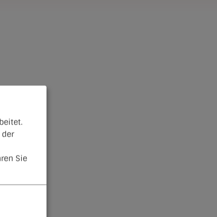
eitet.
 der
ren Sie