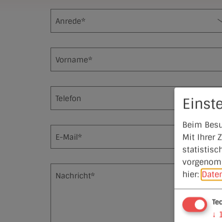
Anrede*
Vorname*
Telefon
Einst
Beim Besu
Mit Ihrer
E-Mail*
statistisc
vorgenomm
hier:
Date
Nachricht*
Te
↓