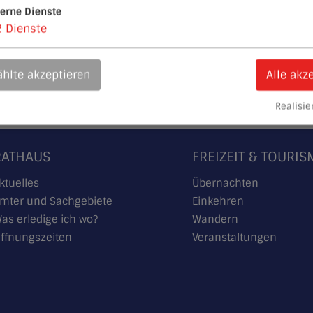
terne Dienste
2
Dienste
lesen
und bin damit einverstanden.*
hlte akzeptieren
Alle akz
*) Pflichtfeld
Realisier
RATHAUS
FREIZEIT & TOURI
ktuelles
Übernachten
mter und Sachgebiete
Einkehren
as erledige ich wo?
Wandern
ffnungszeiten
Veranstaltungen