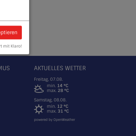
eptieren
t mit Klaro!
SMUS
AKTUELLES WETTER
Freitag, 07.08.
min.
14 °C
max.
28 °C
Samstag, 08.08.
min.
12 °C
max.
31 °C
powered by OpenWeather