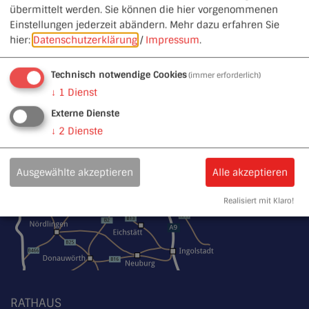
übermittelt werden. Sie können die hier vorgenommenen
Einstellungen jederzeit abändern.
Mehr dazu erfahren Sie
hier:
Datenschutzerklärung
/
Impressum
.
Technisch notwendige Cookies
(immer erforderlich)
↓
1
Dienst
Externe Dienste
↓
2
Dienste
Ausgewählte akzeptieren
Alle akzeptieren
Realisiert mit Klaro!
RATHAUS