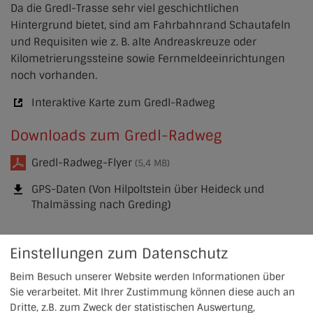
Da die Gredl-Trasse sehr viel geschichtlichen
Hintergrund bietet, sind am Fahrbahnrand Schautafeln
und Requisiten wie z. B. alte Andreaskreuze oder
Kilometrierungssteine sowie Fernmeldeeinrichtungen
noch vorhanden.
Interaktive Karte zum Gredl-Radweg
Downloads zum Gredl-Radweg
Gredl-Radweg-Flyer
(5,4 MB)
GPS-Daten (Von Hilpoltstein über Heideck und
Thalmässing nach Greding)
Einstellungen zum Datenschutz
Beim Besuch unserer Website werden Informationen über
Sie verarbeitet. Mit Ihrer Zustimmung können diese auch an
Dritte, z.B. zum Zweck der statistischen Auswertung,