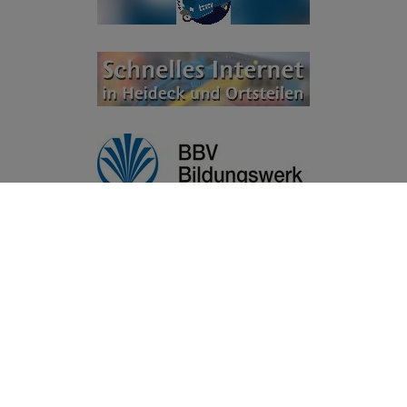
© Stadt Heideck 2026
Kontakt
|
Barrierefreiheit
|
Datenschutz
|
Datenschutzeinstellungen
|
Impressum