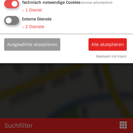
Technisch notwendige Cookies
(immer erforderlich)
Möchten Sie von Google Maps bereitgestellte externe
Inhalte laden?
↓
1
Dienst
Externe Dienste
Ja, immer
↓
2
Dienste
Ausgewählte akzeptieren
Alle akzeptieren
Realisiert mit Klaro!
Suchfilter