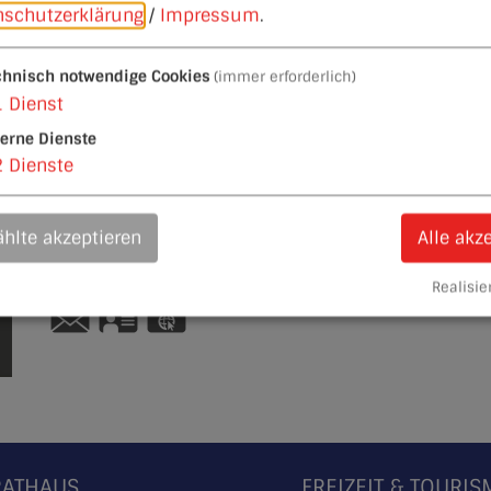
nschutzerklärung
/
Impressum
.
chnisch notwendige Cookies
(immer erforderlich)
1
Dienst
terne Dienste
Ansprechpartner
2
Dienste
Kutschfahrten
Ute und Andreas
Matern
Ziegelmoos 2
hlte akzeptieren
Alle akz
91180
Heideck
Tel.:
09177 487070
Realisier
vCard
GPS:
49°7'46.03''N
11°7'32.48''E
RATHAUS
FREIZEIT & TOURI