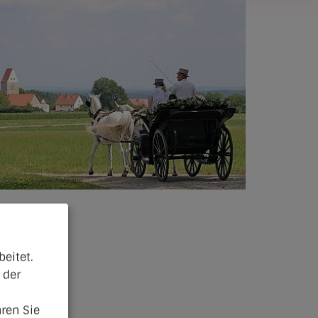
eitet.
 der
ren Sie