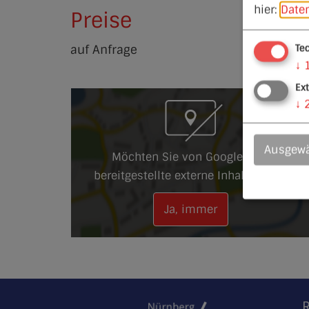
hier:
Date
Preise
Te
auf Anfrage
↓
Ex
↓
Ausgewä
Möchten Sie von Google Maps
bereitgestellte externe Inhalte laden?
Ja, immer