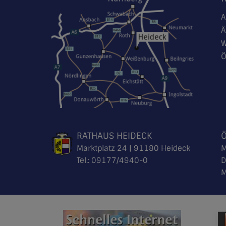
A
Ä
W
Ö
RATHAUS HEIDECK
Marktplatz 24 | 91180 Heideck
M
Tel.:
09177/4940-0
D
M