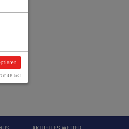
eptieren
t mit Klaro!
SMUS
AKTUELLES WETTER