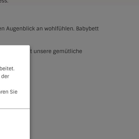
ess.
en Augenblick an wohlfühlen. Babybett
ndstunden lädt unsere gemütliche
eitet.
 der
ren Sie