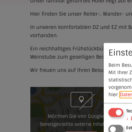
Unser familiär geführtes Hotel liegt auf 
Hier finden Sie unser Reiter-, Wander- u
In unseren komfortablen DZ und EZ mit B
vorhanden.
Ein reichhaltiges Frühstückbüffet sorgt 
Einst
Weinstube zum geselligen Beisammensei
Beim Besu
Wir freuen uns auf Ihren Besuch.
Mit Ihrer
statistisc
vorgenomm
hier:
Date
Te
Möchten Sie von Google Maps
↓
bereitgestellte externe Inhalte laden?
Ex