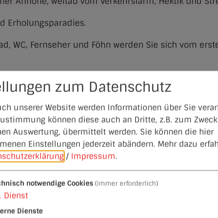
einer Anhöhe, weitab vom Verkehrslärm, Hektik und Str
nd Erholungsparadies.
ad, WC, Fernseher und Föhn werden Sie sich vom erst
für einen guten Beginn Ihrer Urlaubstage. In den Abe
ellungen zum Datenschutz
n ein.
ch unserer Website werden Informationen über Sie verarb
 Zustimmung können diese auch an Dritte, z.B. zum Zweck
hen Auswertung, übermittelt werden. Sie können die hier
enen Einstellungen jederzeit abändern.
Mehr dazu erfah
Ansprechpartner
nschutzerklärung
/
Impressum
.
Hotel und Reitsportzentrum Kreuth GmbH
Schloss Kreuth 1
chnisch notwendige Cookies
(immer erforderlich)
91180
Heideck
1
Dienst
Tel.:
09177 210
https://www.schlosskreuth.de/
vCard
GPS:
terne Dienste