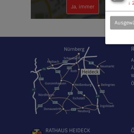
↓
Ja, immer
Ausgewä
A
Ä
W
Ö
RATHAUS HEIDECK