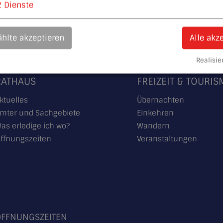
2
Dienste
49°8'20.78''N
11°7'3.78''E
hlte akzeptieren
Alle akz
Realisier
RATHAUS
FREIZEIT & TOURI
ktuelles
Übernachten
mter und Sachgebiete
Einkehren
as erledige ich wo?
Wandern
ffnungszeiten
Veranstaltungen
ÖFFNUNGSZEITEN