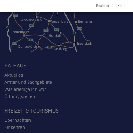
Realisiert mit Klaro!
RATHAUS
Aktuelles
Ämter und Sachgebiete
Was erledige ich wo?
Öffnungszeiten
FREIZEIT & TOURISMUS
Übernachten
Einkehren