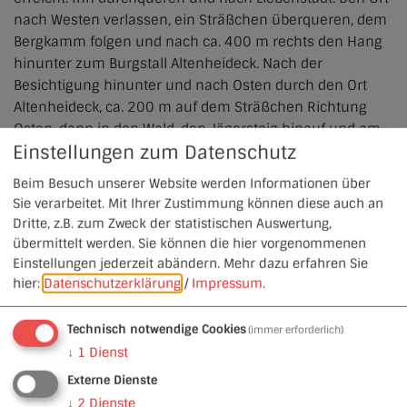
nach Westen verlassen, ein Sträßchen überqueren, dem
Bergkamm folgen und nach ca. 400 m rechts den Hang
hinunter zum Burgstall Altenheideck. Nach der
Besichtigung hinunter und nach Osten durch den Ort
Altenheideck, ca. 200 m auf dem Sträßchen Richtung
Osten, dann in den Wald, den Jägersteig hinauf und am
Einstellungen zum Datenschutz
Bergrücken bis nördlich von Schloss Kreuth. Nach Süden
abzweigen und hinunter nach Heideck.
Beim Besuch unserer Website werden Informationen über
Sie verarbeitet. Mit Ihrer Zustimmung können diese auch an
Besonderheiten
Dritte, z.B. zum Zweck der statistischen Auswertung,
Herrlicher Blick nach Süden und Osten bis weit in die
übermittelt werden. Sie können die hier vorgenommenen
Einstellungen jederzeit abändern.
Mehr dazu erfahren Sie
Oberpfalz.
hier:
Datenschutzerklärung
/
Impressum
.
GPS-Daten zum Weg herunterladen
Technisch notwendige Cookies
(immer erforderlich)
↓
1
Dienst
Externe Dienste
↓
2
Dienste